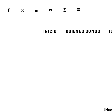
Inicio
Quienes somos
Igualadas
INICIO
QUIENES SOMOS
Biblioteca
Participa
¡Muc