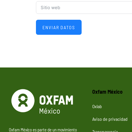
ENVIAR DATOS
Oxfam México
Oxlab
Aviso de privacidad
Oxfam México es parte de un movimiento
Transparencia