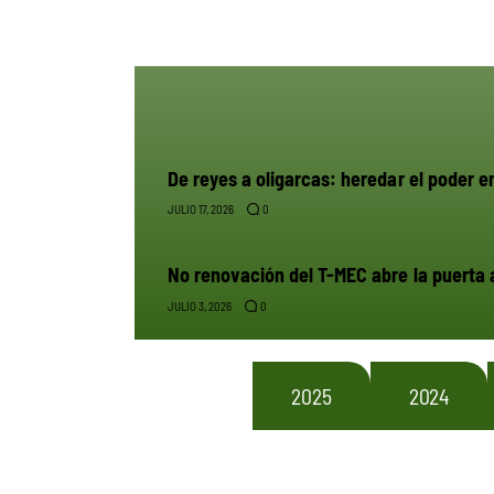
De reyes a oligarcas: heredar el poder en
0
JULIO 17, 2026
No renovación del T-MEC abre la puert
0
JULIO 3, 2026
2026
2025
2024