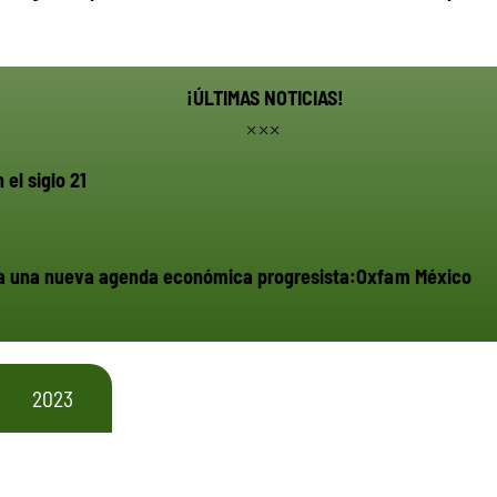
¡ÚLTIMAS NOTICIAS!
 el siglo 21
a a una nueva agenda económica progresista:Oxfam México
2023