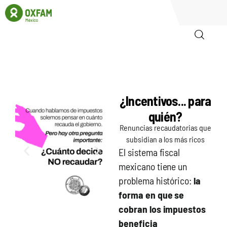
Inicio
¿Incentivos... para
Quienes somos
quién?
Igualadas
Renuncias recaudatorias que
subsidian a los más ricos
Biblioteca
El sistema fiscal
mexicano tiene un
Participa
problema histórico:
la
forma en que se
cobran los impuestos
beneficia