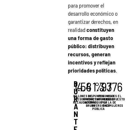
para promover el
desarrollo económico o
garantizar derechos, en
realidad
constituyen
una forma de gasto
público: distribuyen
recursos, generan
incentivos y reflejan
prioridades políticas
.
1.58
4.4
1.3
%
97
376
D
U
BILLONES DE
DEL
PUNTOS
RENUNCIAS
VECES EL
R
PESOS NO
PRODUCTO
PORCENTUALES
APROBADAS
PRESUPUESTO
RECAUDADOS
INTERNO
MÁS QUE LA
POR LA
DE
A
BRUTO
INVERSIÓN
SHCP
SEMUJERES
PÚBLICA
N
T
E