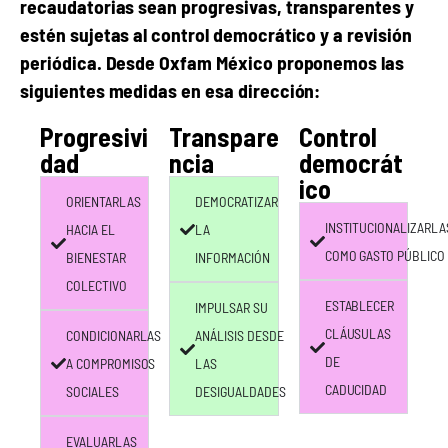
recaudatorias sean progresivas, transparentes y
estén sujetas al control democrático y a revisión
periódica. Desde Oxfam México proponemos las
siguientes medidas en esa dirección:
Progresivi
Transpare
Control
dad
ncia
democrát
ico
ORIENTARLAS
DEMOCRATIZAR
INSTITUCIONALIZARLA
HACIA EL
LA
COMO GASTO PÚBLICO
BIENESTAR
INFORMACIÓN
COLECTIVO
ESTABLECER
IMPULSAR SU
CLÁUSULAS
CONDICIONARLAS
ANÁLISIS DESDE
DE
A COMPROMISOS
LAS
CADUCIDAD
SOCIALES
DESIGUALDADES
EVALUARLAS