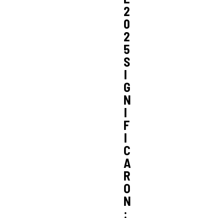
2
0
2
5
S
I
G
N
I
F
I
C
A
R
O
N
: