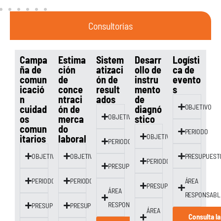
Consultorías
Campa
Estima
Sistem
Desarr
Logísti
ña de
ción
atizaci
ollo de
ca de
comun
de
ón de
instru
evento
icació
conce
result
mento
s
n
ntraci
ados
de
cuidad
ón de
diagnó
OBJETIVO
os
merca
OBJETIVO
stico
comun
do
PERIODO
itarios
laboral
OBJETIVO
PERIODO
OBJETIVO
OBJETIVO
PRESUPUEST
PERIODO
PRESUPUESTO
PERIODO
PERIODO
ÁREA
PRESUPUESTO
ÁREA
RESPONSABL
RESPONSABLE
PRESUPUESTO
PRESUPUESTO
ÁREA
Consulta la