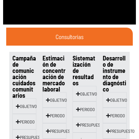
Consultorías
Campaña
Estimaci
Sistemat
Desarroll
de
ón de
ización
o de
comunic
concentr
de
instrume
ación
ación de
resultad
nto de
cuidados
mercado
os
diagnósti
comunit
laboral
co
arios
OBJETIVO
OBJETIVO
OBJETIVO
OBJETIVO
PERIODO
PERIODO
PERIODO
PERIODO
PRESUPUESTO
PRESUPUESTO
PRESUPUESTO
PRESUPUESTO