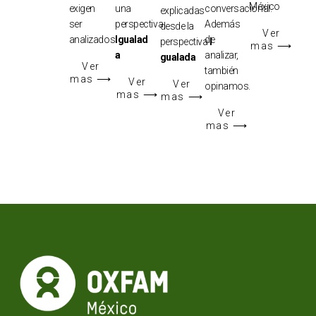
México
exigen
una
conversacional.
explicadas
ser
perspectiva
Además
desde la
Ver
analizados.
Igualad
de
perspectiva
I
mas ⟶
a
analizar,
gualada
Ver
también
mas ⟶
Ver
Ver
opinamos.
mas ⟶
mas ⟶
Ver
mas ⟶