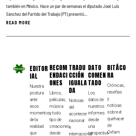
también en México. Hace un par de semanas el diputado José Luis
Sánchez del Partido del Trabajo (PT) presentó…
READ MORE
RECOM
TRADU
DATO
BITÁCO
EDITOR
ENDACI
CCIÓN
COMEN
RA
IAL
ONES
IGUALA
TADO
Crónicas,
Nuestra
DA
reseñas
postura
Libros,
Los
y
ante
películas,
datos de
Noticias
noticias
esos
música
nuestros
del
sobre el
momentos
y todo
informes
acontecer
quehacer
de la
tipo de
desde
nacional
de
realidad
creaciones
una
e
Oxfam
que
desde
perspectiva
internacional