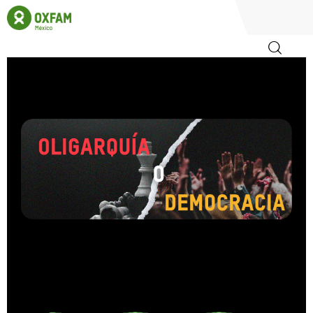
Inicio
Oligarquía o
Democracia
Quienes somos
Nueve propuestas contra la
Igualadas
acumulación extrema del poder en
México
Biblioteca
Consulta el informe
Participa