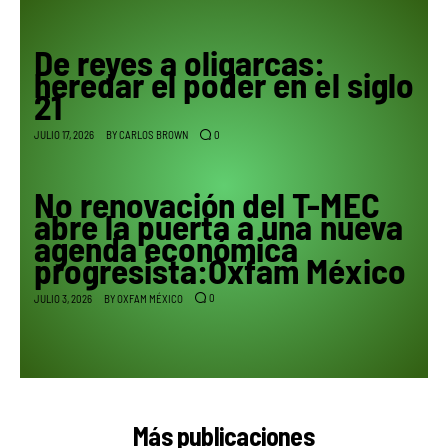
De reyes a oligarcas:
heredar el poder en el siglo
21
0
JULIO 17, 2026
BY
CARLOS BROWN
No renovación del T-MEC
abre la puerta a una nueva
agenda económica
progresista:Oxfam México
0
JULIO 3, 2026
BY
OXFAM MÉXICO
Más publicaciones