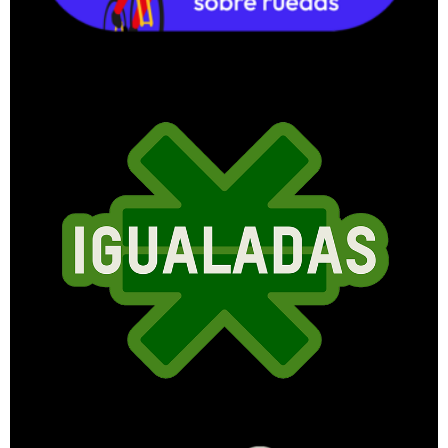
Visita el micrositio
Igualadas
El espacio donde Oxfam México opina,
difunde y explica
Descubre el blog