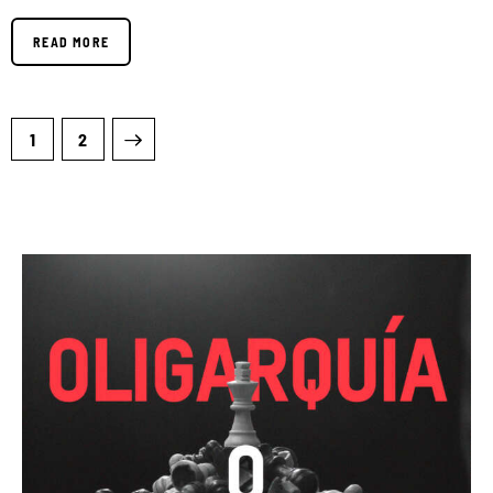
READ MORE
>
1
2