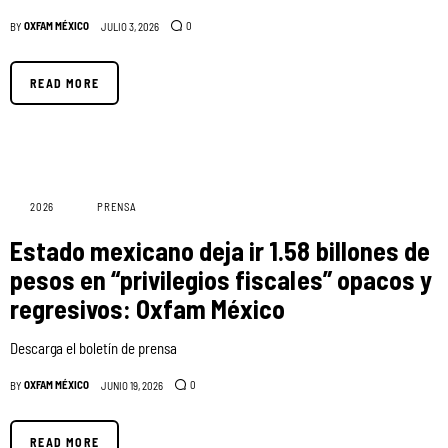
OXFAM MÉXICO
0
BY
JULIO 3, 2026
READ MORE
2026
PRENSA
Estado mexicano deja ir 1.58 billones de
pesos en “privilegios fiscales” opacos y
regresivos: Oxfam México
Descarga el boletín de prensa
OXFAM MÉXICO
0
BY
JUNIO 19, 2026
READ MORE