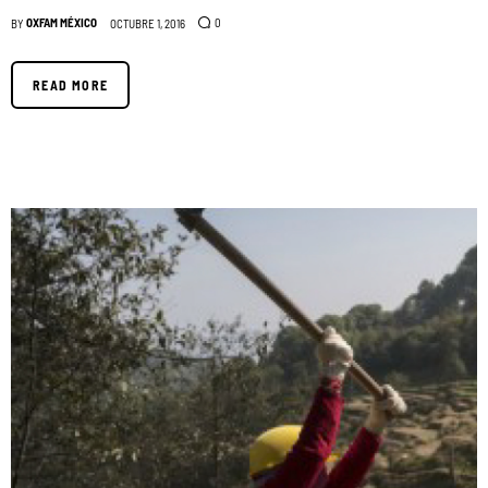
OXFAM MÉXICO
0
BY
OCTUBRE 1, 2016
READ MORE