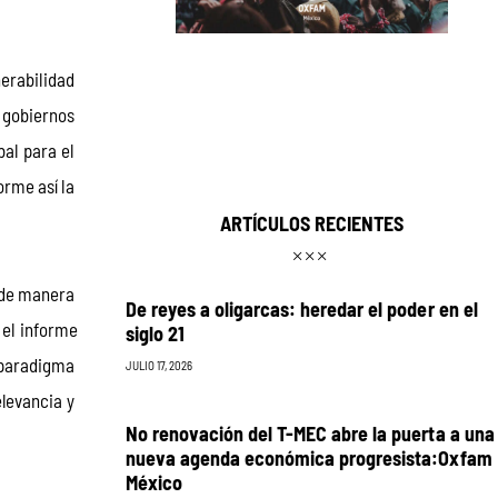
erabilidad 
 gobiernos 
al para el 
rme así la 
ARTÍCULOS RECIENTES
 de manera 
De reyes a oligarcas: heredar el poder en el
el informe 
siglo 21
 paradigma 
JULIO 17, 2026
levancia y 
No renovación del T-MEC abre la puerta a una
nueva agenda económica progresista:Oxfam
México