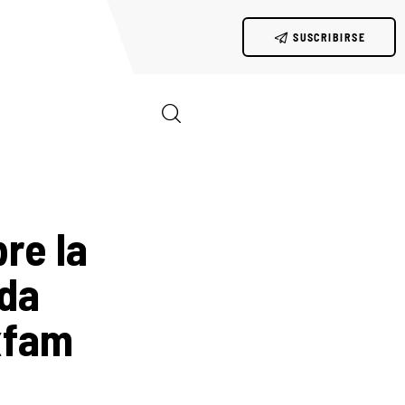
SUSCRIBIRSE
re la
nda
xfam