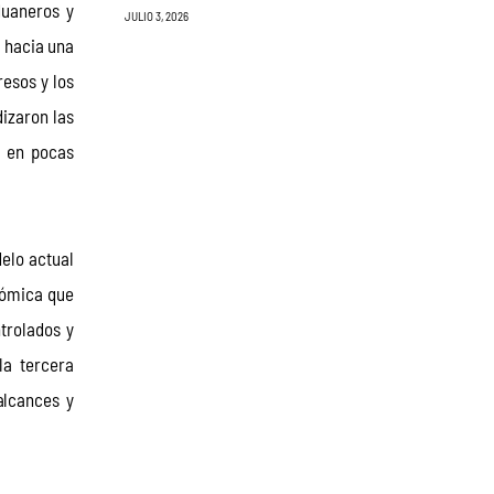
uaneros y 
JULIO 3, 2026
 hacia una 
esos y los 
izaron las 
s en pocas 
elo actual 
nómica que 
trolados y 
a tercera 
lcances y 