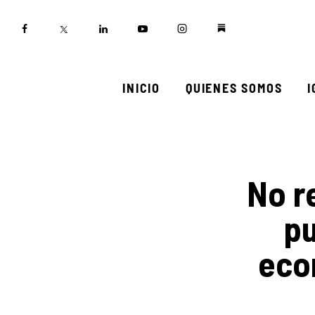
Inicio
Quienes somos
Igualadas
INICIO
QUIENES SOMOS
Biblioteca
Participa
No r
pu
eco