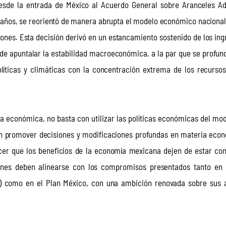
desde la entrada de México al Acuerdo General sobre Aranceles Ad
0 años, se reorientó de manera abrupta el modelo económico nacional
nes. Esta decisión derivó en un estancamiento sostenido de los ingr
 de apuntalar la estabilidad macroeconómica, a la par que se profund
políticas y climáticas con la concentración extrema de los recurso
a económica, no basta con utilizar las políticas económicas del mod
en promover decisiones y modificaciones profundas en materia eco
acer que los beneficios de la economía mexicana dejen de estar con
nes deben alinearse con los compromisos presentados tanto en l
0) como en el Plan México, con una ambición renovada sobre sus a