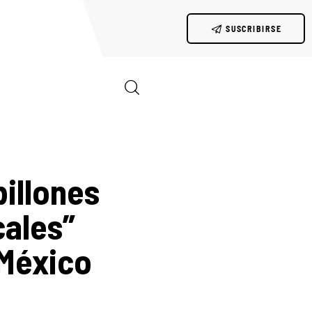
SUSCRIBIRSE
billones
cales”
 México