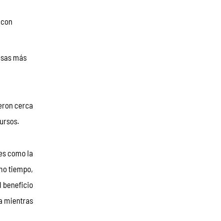
 con
esas más
eron cerca 
cursos.
es como la 
mo tiempo, 
 beneficio 
a mientras 