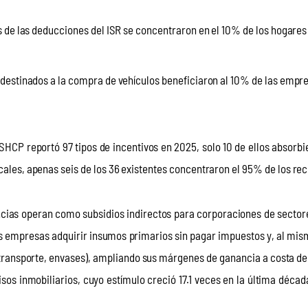
 de las deducciones del ISR se concentraron en el 10% de los hogares
destinados a la compra de vehículos beneficiaron al 10% de las empr
HCP reportó 97 tipos de incentivos en 2025, solo 10 de ellos absorbi
scales, apenas seis de los 36 existentes concentraron el 95% de los re
cias operan como subsidios indirectos para corporaciones de sector
as empresas adquirir insumos primarios sin pagar impuestos y, al mis
 transporte, envases), ampliando sus márgenes de ganancia a costa del
os inmobiliarios, cuyo estímulo creció 17.1 veces en la última décad