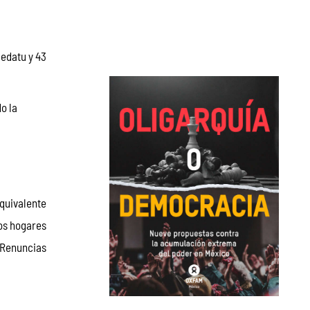
Sedatu y 43
o la
quivalente 
os hogares 
 Renuncias 