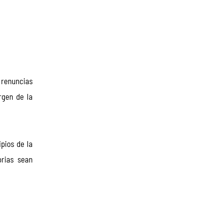
 renuncias 
rgen de la 
pios de la 
orias sean 