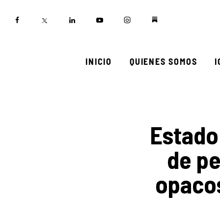
Inicio
Quienes somos
Igualadas
INICIO
QUIENES SOMOS
Biblioteca
Participa
Estado 
de pe
opacos