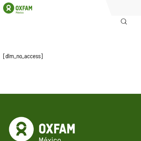
Inicio
[dlm_no_access]
Quienes somos
Igualadas
Biblioteca
Participa