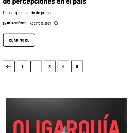
de percepciones en el país
Descarga el boletín de prensa
OXFAM MÉXICO
0
BY
AGOSTO 15, 2023
READ MORE
1
…
3
4
5