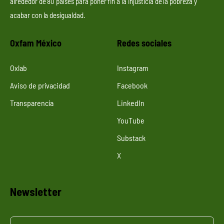
alrededor de 80 países para poner fin a la injusticia de la pobreza y
acabar con la desigualdad.
Oxfam México
Redes sociales
Oxlab
Instagram
Aviso de privacidad
Facebook
Transparencia
LinkedIn
YouTube
Substack
X
Newsletter