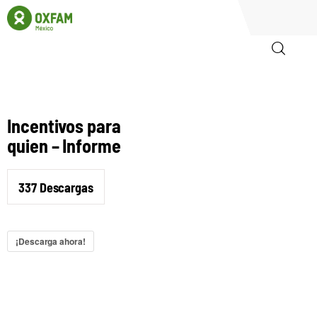
Inicio
Incentivos para
Quienes somos
quien – Informe
Igualadas
337
Descargas
Biblioteca
¡Descarga ahora!
Participa