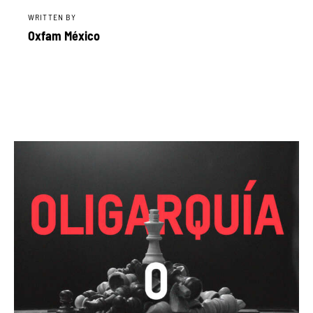
WRITTEN BY
Oxfam México