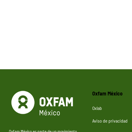
Oxfam México
Oxlab
Aviso de privacidad
Oxfam México es parte de un movimiento