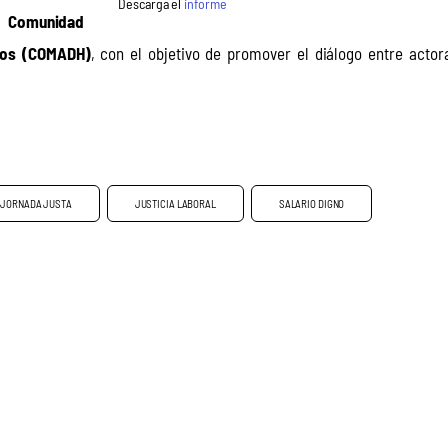
Descarga el
informe
a 
Comunidad 
nos (COMADH)
, con el objetivo de promover el diálogo entre actora
JORNADA JUSTA
JUSTICIA LABORAL
SALARIO DIGNO