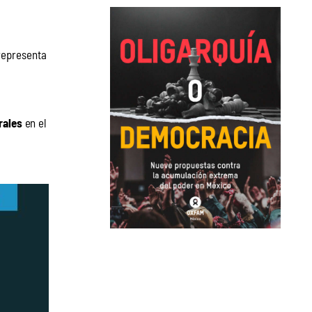
representa 
rales
 en el 