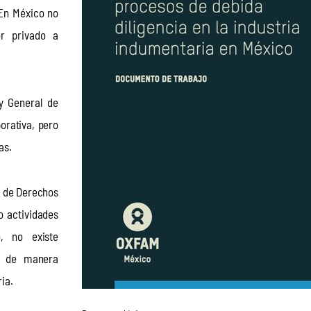
En México no 
r privado a 
y General de 
orativa, pero 
as.
l de Derechos 
 actividades 
, no existe 
, de manera 
ia.