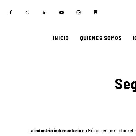
Inicio
Quienes somos
Igualadas
INICIO
QUIENES SOMOS
Biblioteca
Participa
Seg
La 
industria indumentaria
 en México es un sector rele