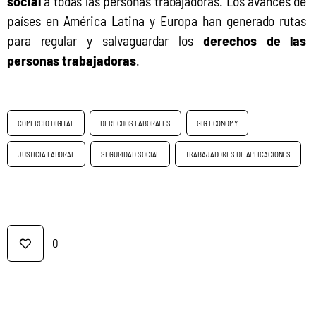
social 
a todas las personas trabajadoras. Los avances de 
países en América Latina y Europa han generado rutas 
para regular y salvaguardar los 
derechos de las 
personas trabajadoras
.
COMERCIO DIGITAL
DERECHOS LABORALES
GIG ECONOMY
JUSTICIA LABORAL
SEGURIDAD SOCIAL
TRABAJADORES DE APLICACIONES
0