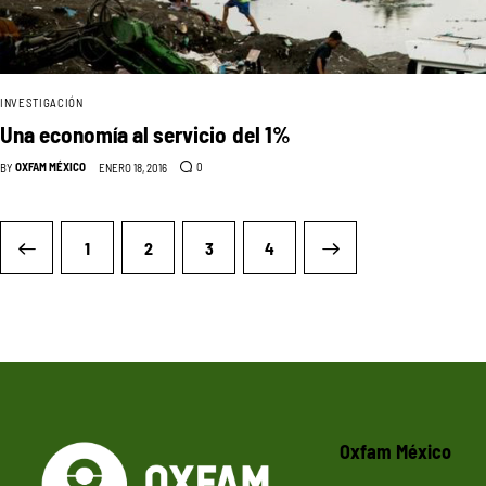
INVESTIGACIÓN
Una economía al servicio del 1%
OXFAM MÉXICO
0
BY
ENERO 18, 2016
1
2
3
>
4
Oxfam México