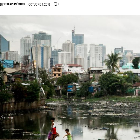
OXFAM MÉXICO
0
BY
OCTUBRE 1, 2016