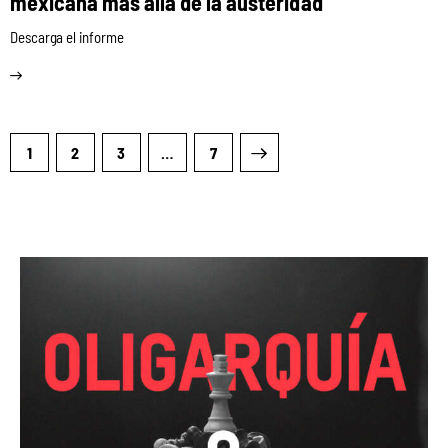
mexicana más allá de la austeridad
Descarga el informe
1
2
3
>
…
7