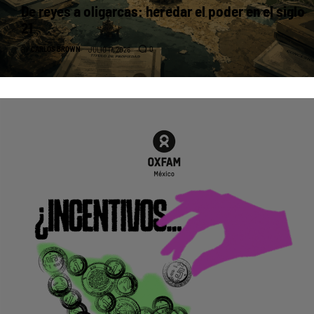
De reyes a oligarcas: heredar el poder en el siglo
21
CARLOS BROWN
0
BY
JULIO 17, 2026