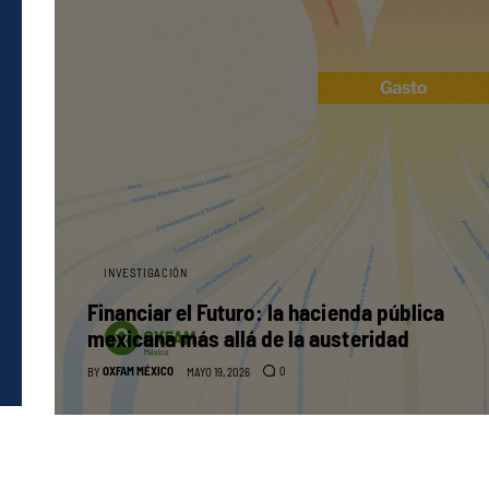
INVESTIGACIÓN
Financiar el Futuro: la hacienda pública
mexicana más allá de la austeridad
OXFAM MÉXICO
0
BY
MAYO 19, 2026