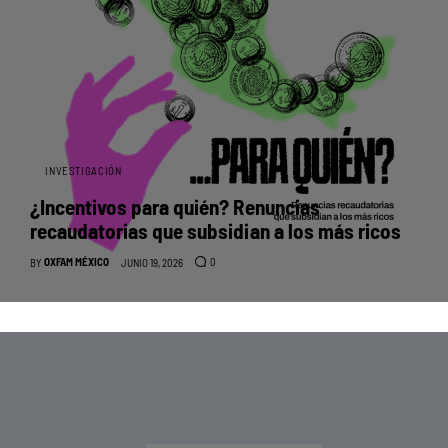
INVESTIGACIÓN
¿Incentivos para quién? Renuncias
recaudatorias que subsidian a los más ricos
OXFAM MÉXICO
0
BY
JUNIO 19, 2026