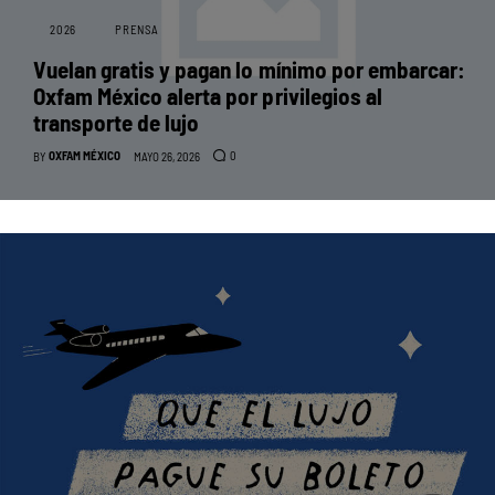
2026
PRENSA
Vuelan gratis y pagan lo mínimo por embarcar:
Oxfam México alerta por privilegios al
transporte de lujo
OXFAM MÉXICO
0
BY
MAYO 26, 2026