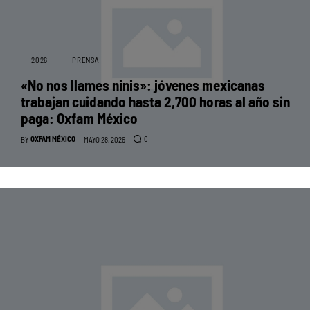
2026
PRENSA
«No nos llames ninis»: jóvenes mexicanas
trabajan cuidando hasta 2,700 horas al año sin
paga: Oxfam México
OXFAM MÉXICO
0
BY
MAYO 28, 2026