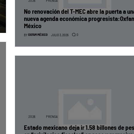
2026
PRENSA
No renovación del T-MEC abre la puerta a un
nueva agenda económica progresista:Oxfa
México
OXFAM MÉXICO
0
BY
JULIO 3, 2026
2026
PRENSA
Estado mexicano deja ir 1.58 billones de pe