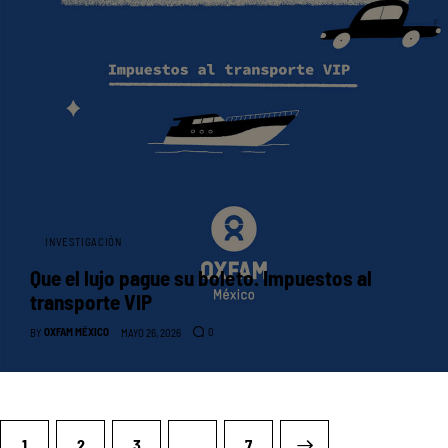
INVESTIGACIÓN
Que el lujo pague su boleto. Impuestos al
transporte VIP
OXFAM MÉXICO
0
BY
MAYO 26, 2026
1
2
3
…
>
7