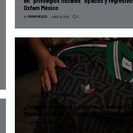
en “privilegios fiscales” opacos y regresivo
Oxfam México
OXFAM MÉXICO
0
BY
JUNIO 19, 2026
IGUALADAS
TRADUCCIÓN IGUALADA
¿Celebrar la cultura o explotar el trabajo? El
Mundial también se borda con desigualdad
SAMANTHA RIVERA
0
BY
JUNIO 12, 2026