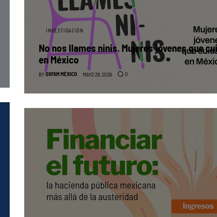
INVESTIGACIÓN
No nos llames ninis. Mujeres jóvenes que cu
en México
OXFAM MÉXICO
0
BY
MAYO 28, 2026